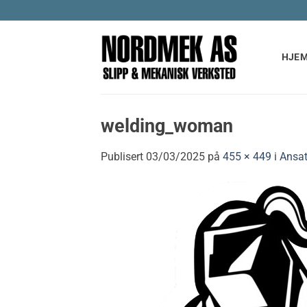
Skip
to
content
HJE
welding_woman
Publisert
03/03/2025
på
455 × 449
i
Ansat